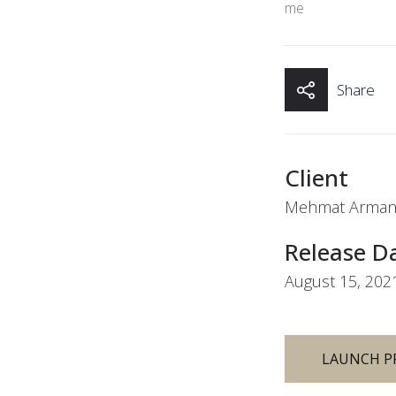
me
Share
Client
Mehmat Arma
Release D
August 15, 202
LAUNCH P