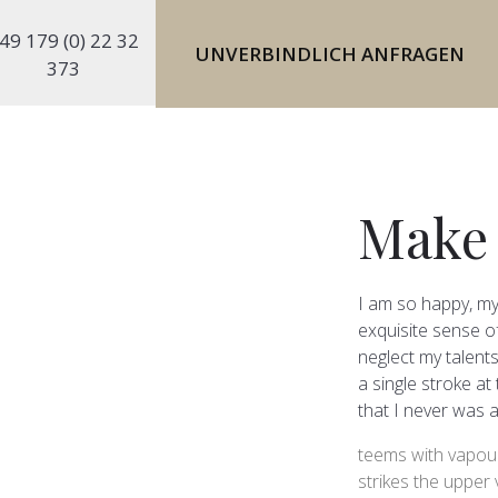
49 179 (0) 22 32
UNVERBINDLICH ANFRAGEN
373
Make 
I am so happy, my
exquisite sense of
neglect my talents
a single stroke at
that I never was a
teems with vapou
strikes the upper